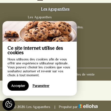
Les Agapanthes
Les Agapanthes
La Réunion,
Les Agapanthes, L’escale Chez Alina,
La Possession,
97419 -
+33 7 69 60 39 96
Ce site internet utilise des
Contacter par email
cookies
Nous utilisons des cookies afin de vous
offrir une expérience utilisateur optimale.
Vous pouvez choisir les cookies que vous
souhaitez autoriser et revenir sur vos
Mentions légales
|
Conditions générales de vente
choix à tout moment.
Accepter
Paramétrer
© 2026 Les Agapanthes
|
Propulsé par