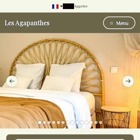
Appeler
Les Agapanthes
Menu
1
2
3
4
5
6
7
8
9
10
11
12
13
14