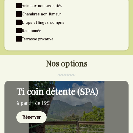
Animaux non acceptés
Chambres non fumeur
Draps et linges compris
Randonnée
Terrasse privative
Nos options
Ti coin détente (SPA)
à partir de 15€
Réserver